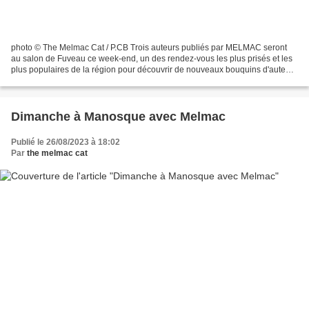
photo © The Melmac Cat / P.CB Trois auteurs publiés par MELMAC seront
au salon de Fuveau ce week-end, un des rendez-vous les plus prisés et les
plus populaires de la région pour découvrir de nouveaux bouquins d'auteurs
régionaux et nationaux. Parmi eux,...
Dimanche à Manosque avec Melmac
Publié le 26/08/2023 à 18:02
Par
the melmac cat