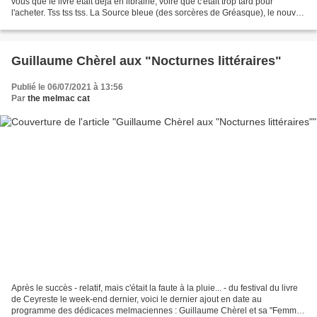
vous que le livre était déjà en librairie, voire que c'était trop tard pour
l'acheter. Tss tss tss. La Source bleue (des sorcères de Gréasque), le nouvel
opus de Bruno Carpentier,...
Guillaume Chèrel aux "Nocturnes littéraires"
Publié le 06/07/2021 à 13:56
Par
the melmac cat
Après le succès - relatif, mais c'était la faute à la pluie... - du festival du livre
de Ceyreste le week-end dernier, voici le dernier ajout en date au
programme des dédicaces melmaciennes : Guillaume Chèrel et sa "Femme