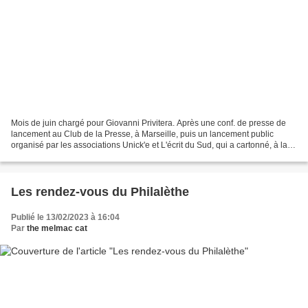
Mois de juin chargé pour Giovanni Privitera. Après une conf. de presse de
lancement au Club de la Presse, à Marseille, puis un lancement public
organisé par les associations Unick'e et L'écrit du Sud, qui a cartonné, à la
Maison Montgrand, en présence...
Les rendez-vous du Philalèthe
Publié le 13/02/2023 à 16:04
Par
the melmac cat