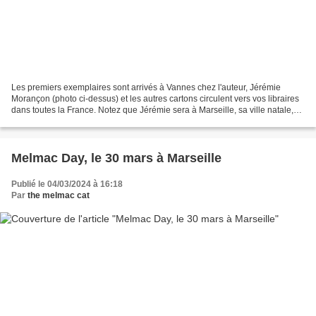
Les premiers exemplaires sont arrivés à Vannes chez l'auteur, Jérémie
Morançon (photo ci-dessus) et les autres cartons circulent vers vos libraires
dans toutes la France. Notez que Jérémie sera à Marseille, sa ville natale,
début mars 2023 pour une série...
Melmac Day, le 30 mars à Marseille
Publié le 04/03/2024 à 16:18
Par
the melmac cat