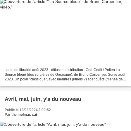
sortie en librairie août 2023 - diffusion distribution : Ced-Cedif / Pollen La
Source bleue (des sorcières de Gréasque), de Bruno Carpentier. Sortie août
2023. Un polar "classique", avec meurtres (rituels ?) et enquête (menée de
main d'experte), à ceci...
Avril, mai, juin, y'a du nouveau
Publié le 18/03/2024 à 09:52
Par
the melmac cat