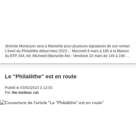
Jérémie Morançon sera à Marseille pour plusieurs signatures de son roman
L'éveil du Philalèthe début mars 2023 : - Mercredi 8 mars à 18h à la Maison
du BTP, 344, bd. Michelet (Marseille 8e) - Vendredi 10 mars de 14h à 16h au
restaurant du golf, le Daily,...
Le "Philalèthe" est en route
Publié le 03/02/2023 à 12:01
Par
the melmac cat