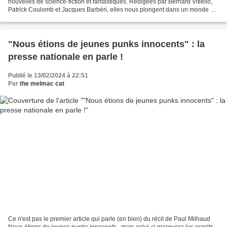
nouvelles de science-fiction et fantastiques. Rédigées par Bernard Vitiello,
Patrick Coulomb et Jacques Barbéri, elles nous plongent dans un monde où
le réel est trafiqué, déformé,...
"Nous étions de jeunes punks innocents" : la
presse nationale en parle !
Publié le 13/02/2024 à 22:51
Par
the melmac cat
Ce n'est pas le premier article qui parle (en bien) du récit de Paul Milhaud