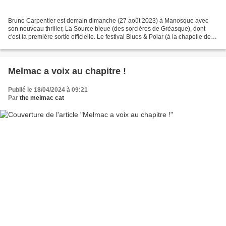
Bruno Carpentier est demain dimanche (27 août 2023) à Manosque avec
son nouveau thriller, La Source bleue (des sorcières de Gréasque), dont
c'est la première sortie officielle. Le festival Blues & Polar (à la chapelle de
Toutes Aures) accueillera également...
Melmac a voix au chapitre !
Publié le 18/04/2024 à 09:21
Par
the melmac cat