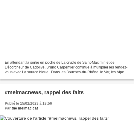
En attendant la sortie en poche de La crypte de Saint-Maximin et de
L'écorcheur de Cadolive, Bruno Carpentier continue à multiplier les rendez-
vous avec La source bleue . Dans les Bouches-du-Rhône, le Var, les Alpes
Maritimes et les Alpes-de-Haute-Provence....
#melmacnews, rappel des faits
Publié le 15/02/2023 à 18:56
Par
the melmac cat