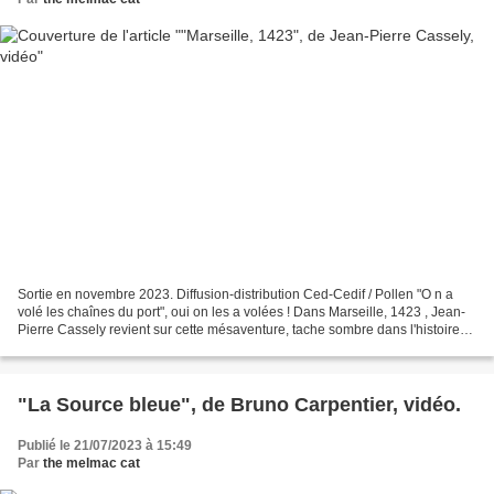
Sortie en novembre 2023. Diffusion-distribution Ced-Cedif / Pollen "O n a
volé les chaînes du port", oui on les a volées ! Dans Marseille, 1423 , Jean-
Pierre Cassely revient sur cette mésaventure, tache sombre dans l'histoire
de Marseille : le sac de...
"La Source bleue", de Bruno Carpentier, vidéo.
Publié le 21/07/2023 à 15:49
Par
the melmac cat