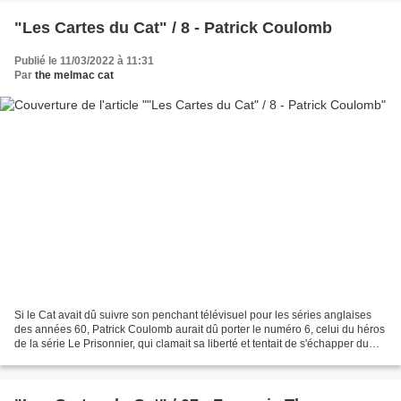
"Les Cartes du Cat" / 8 - Patrick Coulomb
Publié le 11/03/2022 à 11:31
Par
the melmac cat
Si le Cat avait dû suivre son penchant télévisuel pour les séries anglaises
des années 60, Patrick Coulomb aurait dû porter le numéro 6, celui du héros
de la série Le Prisonnier, qui clamait sa liberté et tentait de s'échapper du
"Village". Dans le village...