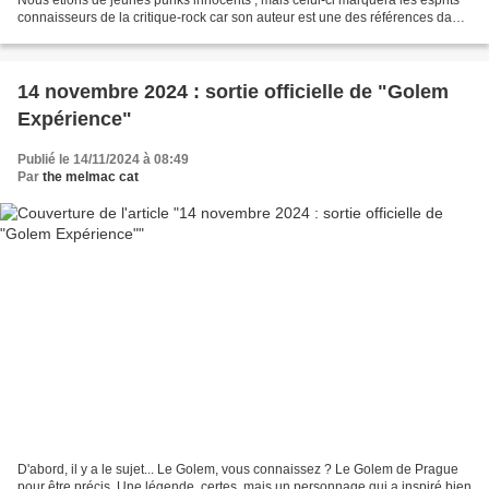
Nous étions de jeunes punks innocents , mais celui-ci marquera les esprits
connaisseurs de la critique-rock car son auteur est une des références dans
le registre. Et l'on ressent...
14 novembre 2024 : sortie officielle de "Golem
Expérience"
Publié le 14/11/2024 à 08:49
Par
the melmac cat
D'abord, il y a le sujet... Le Golem, vous connaissez ? Le Golem de Prague
pour être précis. Une légende, certes, mais un personnage qui a inspiré bien