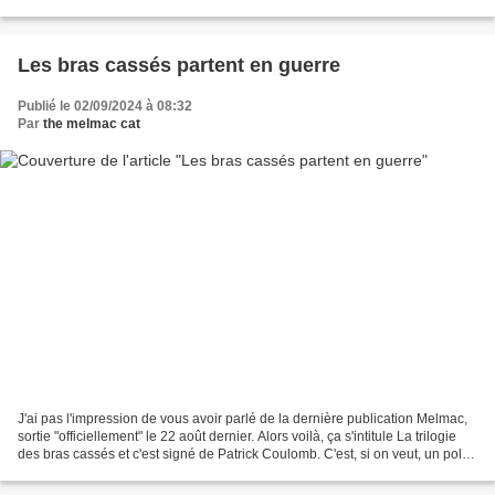
qui mangeait des fleurs", qui...
Les bras cassés partent en guerre
Publié le 02/09/2024 à 08:32
Par
the melmac cat
J'ai pas l'impression de vous avoir parlé de la dernière publication Melmac,
sortie "officiellement" le 22 août dernier. Alors voilà, ça s'intitule La trilogie
des bras cassés et c'est signé de Patrick Coulomb. C'est, si on veut, un polar,
un roman noir...