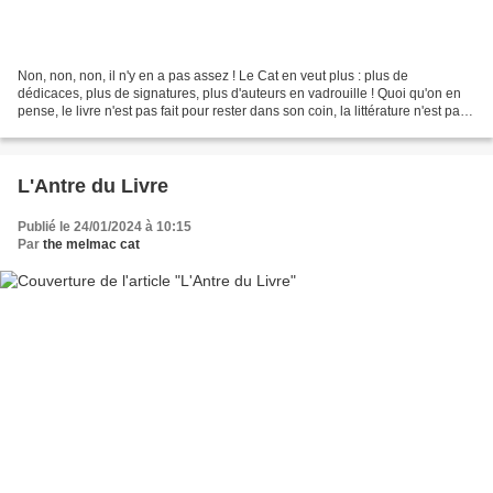
Non, non, non, il n'y en a pas assez ! Le Cat en veut plus : plus de
dédicaces, plus de signatures, plus d'auteurs en vadrouille ! Quoi qu'on en
pense, le livre n'est pas fait pour rester dans son coin, la littérature n'est pas
un art renfermé, l'auteur...
L'Antre du Livre
Publié le 24/01/2024 à 10:15
Par
the melmac cat