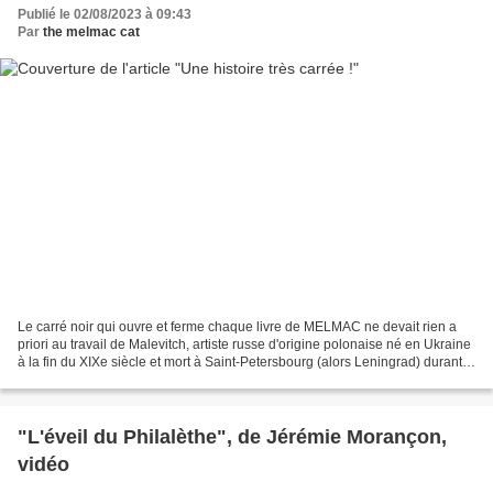
Publié le 02/08/2023 à 09:43
Par
the melmac cat
Le carré noir qui ouvre et ferme chaque livre de MELMAC ne devait rien a
priori au travail de Malevitch, artiste russe d'origine polonaise né en Ukraine
à la fin du XIXe siècle et mort à Saint-Petersbourg (alors Leningrad) durant
les années 1930. Inconnu...
"L'éveil du Philalèthe", de Jérémie Morançon,
vidéo