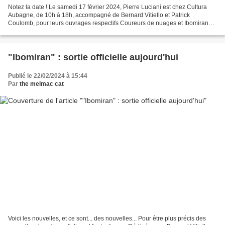
Notez la date ! Le samedi 17 février 2024, Pierre Luciani est chez Cultura
Aubagne, de 10h à 18h, accompagné de Bernard Vitiello et Patrick
Coulomb, pour leurs ouvrages respectifs Coureurs de nuages et Ibomiran
(co-écrit par Coulomb et Vitiello, avec...
"Ibomiran" : sortie officielle aujourd'hui
Publié le 22/02/2024 à 15:44
Par
the melmac cat
Voici les nouvelles, et ce sont... des nouvelles... Pour être plus précis des