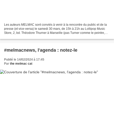
Les auteurs MELMAC sont conviés à venir à la rencontre du public et de la
presse (et vice-versa) le samedi 30 mars, de 15h à 21h au Lollipop Music
Store, 2, bd. Théodore Thurner à Marseille (pas Turner comme le peintre,
non, Thurner comme Thurner Théodore,...
#melmacnews, l'agenda : notez-le
Publié le 14/02/2024 à 17:45
Par
the melmac cat