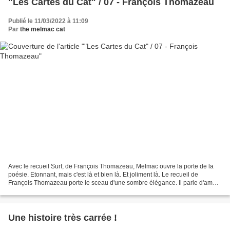
"Les Cartes du Cat" / 07 - François Thomazeau
Publié le 11/03/2022 à 11:09
Par
the melmac cat
Avec le recueil Surf, de François Thomazeau, Melmac ouvre la porte de la
poésie. Etonnant, mais c'est là et bien là. Et joliment là. Le recueil de
François Thomazeau porte le sceau d'une sombre élégance. Il parle d'amour
et de sexe, des jours qui fuient,...
Une histoire très carrée !