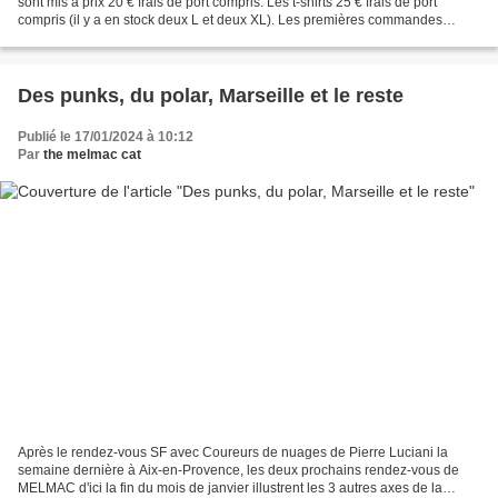
sont mis à prix 20 € frais de port compris. Les t-shirts 25 € frais de port
compris (il y a en stock deux L et deux XL). Les premières commandes
seront les premières servies. Si...
Des punks, du polar, Marseille et le reste
Publié le 17/01/2024 à 10:12
Par
the melmac cat
Après le rendez-vous SF avec Coureurs de nuages de Pierre Luciani la
semaine dernière à Aix-en-Provence, les deux prochains rendez-vous de
MELMAC d'ici la fin du mois de janvier illustrent les 3 autres axes de la