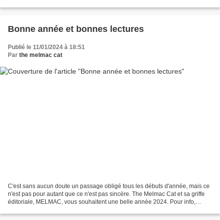
maison : le polar (avec La Source bleue...
Bonne année et bonnes lectures
Publié le 11/01/2024 à 18:51
Par
the melmac cat
C'est sans aucun doute un passage obligé tous les débuts d'année, mais ce
n'est pas pour autant que ce n'est pas sincère. The Melmac Cat et sa griffe
éditoriale, MELMAC, vous souhaitent une belle année 2024. Pour info,
sachez que cela commence assez fort...