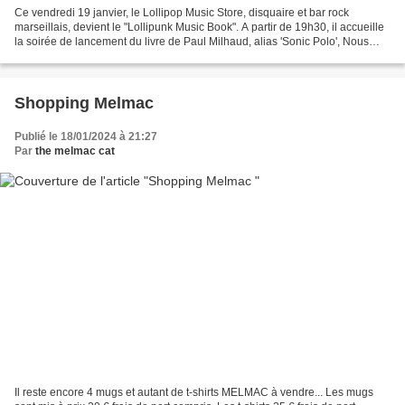
Ce vendredi 19 janvier, le Lollipop Music Store, disquaire et bar rock
marseillais, devient le "Lollipunk Music Book". A partir de 19h30, il accueille
la soirée de lancement du livre de Paul Milhaud, alias 'Sonic Polo', Nous
étions de jeunes punks innocents...
Shopping Melmac
Publié le 18/01/2024 à 21:27
Par
the melmac cat
Il reste encore 4 mugs et autant de t-shirts MELMAC à vendre... Les mugs