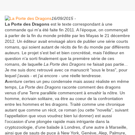
16/09/2015 -
La Porte des Dragons
est le texte correspondant à une
commande qui m'a été faite fin 2011. A l'époque, on commençait
à parler de la fin du monde prédite par les Mayas le 21 décembre
2012. Un éditeur avait envisagé alors de publier une série courts
romans, qui soient autant de récits de fin du monde par différents
auteurs. Le projet s'est bel et bien concrétisé, mais l'éditeur en
question n'a sorti finalement que la première série de ces
romans, de laquelle
La Porte des Dragons
ne faisait pas partie...
Je me suis donc retrouvé avec ce manuscrit "sous le bras", pour
lequel j'avais - et j'ai encore - une réelle tendresse.
A
venture certes un peu condensée mais assez réaliste en même
temps,
La Porte des Dragons
raconte comment des dragons
venus d'une Terre parallèle commencent à envahir la nôtre. Un
homme, écrivain solitaire, va être au coeur de la confrontation
entre les hommes et les dragons. Traité comme une chronique
autant que comme un récit, ce roman (ou cette "novella", suivant
l'appellation que vous voudrez bien lui donner) est aussi
l'occasion d'une plongée rapide mais intrigante dans la
cryptozoologie, d'une balade à Londres, d'une autre à Marseille,
ainsi que de sauts de puce à New York, Genève, Alep, Palmyre,