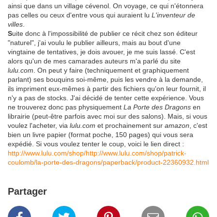
ainsi que dans un village cévenol. On voyage, ce qui n'étonnera
pas celles ou ceux d'entre vous qui auraient lu
L'inventeur de
villes
.
S
uite donc à l'impossibilité de publier ce récit chez son éditeur
"naturel", j'ai voulu le publier ailleurs, mais au bout d'une
vingtaine de tentatives, je dois avouer, je me suis lassé. C'est
alors qu'un de mes camarades auteurs m'a parlé du site
lulu.com
. On peut y faire (techniquement et graphiquement
parlant) ses bouquins soi-même, puis les vendre à la demande,
ils impriment eux-mêmes à partir des fichiers qu'on leur fournit, il
n'y a pas de stocks. J'ai décidé de tenter cette expérience. Vous
ne trouverez donc pas physiquement
La Porte des Dragons
en
librairie (peut-être parfois avec moi sur des salons). Mais, si vous
voulez l'acheter, via
lulu.com
et prochainement sur
amazon
, c'est
bien un livre papier (format poche, 150 pages) qui vous sera
expédié. Si vous voulez tenter le coup, voici le lien direct :
http://www.lulu.com/shop/http://www.lulu.com/shop/patrick-
coulomb/la-porte-des-dragons/paperback/product-22360932.html
Partager