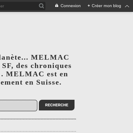
Connexion
+
Créer mon blog
planète... MELMAC
a SF, des chroniques
he". MELMAC est en
lement en Suisse.