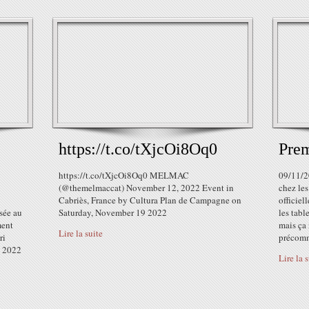
https://t.co/tXjcOi8Oq0
Prem
https://t.co/tXjcOi8Oq0 MELMAC
09/11/2
(@themelmaccat) November 12, 2022 Event in
chez les
Cabriès, France by Cultura Plan de Campagne on
officiel
sée au
Saturday, November 19 2022
les table
ment
mais ça 
Lire la suite
ri
précomm
 2022
Lire la 