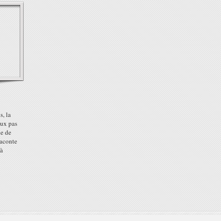
, la
eux pas
ie de
raconte
 à