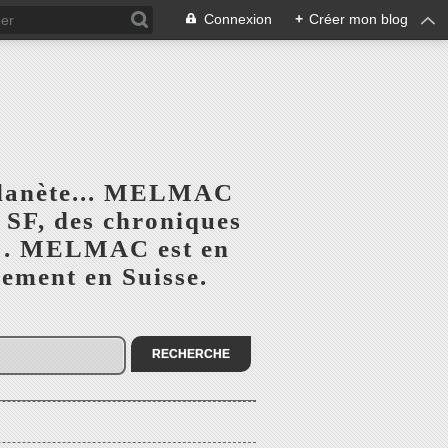
Connexion
+
Créer mon blog
planète... MELMAC
a SF, des chroniques
he". MELMAC est en
lement en Suisse.