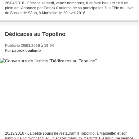
28/04/2016 - C'est ce samedi, venez nombreux, il va faire beau et c'est en
plein air ! Annonce par Patrick Coulomb de sa participation à la Fête du Livre
du Bassin de Séon, à Marseille, le 30 avril 2016.
Dédicaces au Topolino
Publié le 20/03/2016 à 19:04
Par
patrick coulomb
20/19/2016 - La petite souris (le restaurant Il Topolino, à Marseille) et son
patron David m'ont accueilli hier soir, mardi 19 mars (2016) pour une séance