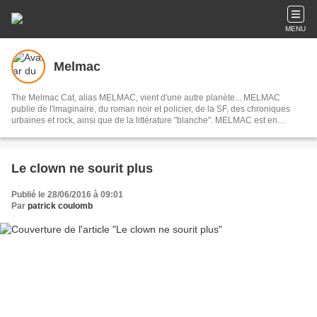
MENU
Melmac
The Melmac Cat, alias MELMAC, vient d'une autre planète... MELMAC
publie de l'imaginaire, du roman noir et policier, de la SF, des chroniques
urbaines et rock, ainsi que de la littérature "blanche". MELMAC est en
librairie depuis 2021, en France, en Belgique et également en Suisse.
Le clown ne sourit plus
Publié le 28/06/2016 à 09:01
Par
patrick coulomb