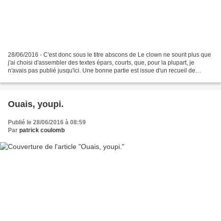
28/06/2016 - C'est donc sous le titre abscons de Le clown ne sourit plus que
j'ai choisi d'assembler des textes épars, courts, que, pour la plupart, je
n'avais pas publié jusqu'ici. Une bonne partie est issue d'un recueil de
nouvelles que j'avais dans...
Ouais, youpi.
Publié le 28/06/2016 à 08:59
Par
patrick coulomb