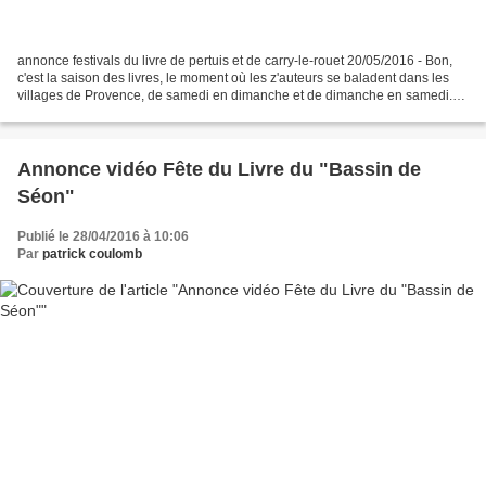
annonce festivals du livre de pertuis et de carry-le-rouet 20/05/2016 - Bon,
c'est la saison des livres, le moment où les z'auteurs se baladent dans les
villages de Provence, de samedi en dimanche et de dimanche en samedi.
Vu ma pâle actualité, et vu...
Annonce vidéo Fête du Livre du "Bassin de
Séon"
Publié le 28/04/2016 à 10:06
Par
patrick coulomb