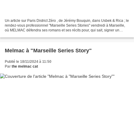
Un article sur Paris District Zéro , de Jérémy Bouquin, dans Usbek & Rica ; le
rendez-vous professionnel "Marseille Series Stories" vendredi à Marseille,
où MELMAC défendra ses romans et ses récits pour, qui sait, signer un
contrat d'adaptation ; Bruno...
Melmac à "Marseille Series Story"
Publié le 18/11/2024 à 11:50
Par
the melmac cat