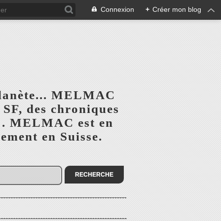
Connexion
+
Créer mon blog
planète... MELMAC
a SF, des chroniques
he". MELMAC est en
lement en Suisse.