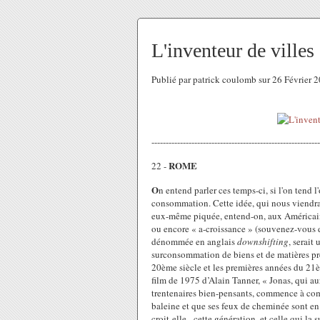
L'inventeur de villes
Publié par patrick coulomb sur 26 Février 
-----------------------------------------------------------
ROME
22 -
O
n entend parler ces temps-ci, si l'on tend 
consommation. Cette idée, qui nous viendrai
eux-même piquée, entend-on, aux Américains
ou encore « a-croissance » (souvenez-vous 
dénommée en anglais
downshifting
, serait
surconsommation de biens et de matières pre
20ème siècle et les premières années du 21èm
film de 1975 d’Alain Tanner, « Jonas, qui a
trentenaires bien-pensants, commence à co
baleine et que ses feux de cheminée sont en 
croit-elle - cette génération, et celle qui la 