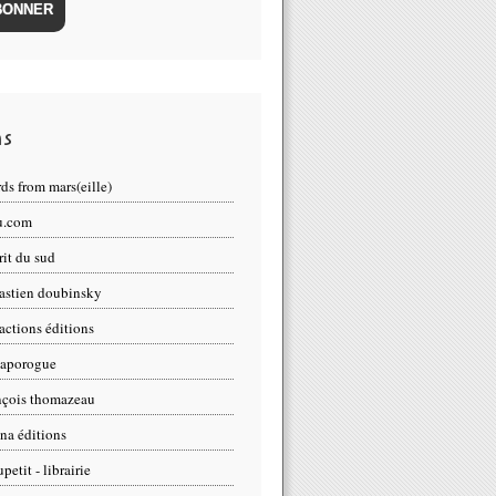
ns
ds from mars(eille)
u.com
crit du sud
astien doubinsky
ractions éditions
zaporogue
nçois thomazeau
na éditions
petit - librairie