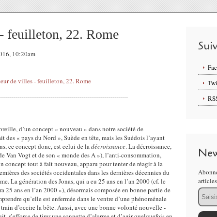
 - feuilleton, 22. Rome
Sui
2016, 10:20am
Fa
Twi
------------------------------------------------------------------
RS
l'oreille, d’un concept « nouveau » dans notre société de
t des « pays du Nord », Suède en tête, mais les Suédois l’ayant
, ce concept donc, est celui de la
décroissance
. La décroissance,
New
de Van Vogt et de son « monde des A »), l’anti-consommation,
 un concept tout à fait nouveau, apparu pour tenter de réagir à la
Abonne
mières des sociétés occidentales dans les dernières décennies du
article
e. La génération des Jonas, qui a eu 25 ans en l’an 2000 (cf. le
ura 25 ans en l’an 2000 »), désormais composée en bonne partie de
Email
mprendre qu’elle est enfermée dans le ventre d’une phénoménale
train d’occire la bête. Aussi, avec une bonne volonté nouvelle -
suit, s’efforce de tirer une sonnette d’alarme et d’agir quelquefois en