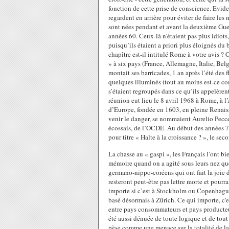
fonction de cette prise de conscience. Evide
regardent en arrière pour éviter de faire les
sont nées pendant et avant la deuxième Gue
années 60. Ceux-là n'étaient pas plus idiots,
puisqu’ils étaient a priori plus éloignés du 
chapître est-il intitulé Rome à votre avis 
» à six pays (France, Allemagne, Italie, Bel
montait ses barricades, 1 an après l’été des 
quelques illuminés (tout au moins est-ce co
s’étaient regroupés dans ce qu’ils appelère
réunion eut lieu le 8 avril 1968 à Rome, à 
d’Europe, fondée en 1603, en pleine Renais
venir le danger, se nommaient Aurelio Peccei
écossais, de l’OCDE. Au début des années 70
pour titre « Halte à la croissance ? », le sec
La chasse au « gaspi », les Français l’ont bi
mémoire quand on a agité sous leurs nez qu
germano-nippo-coréens qui ont fait la joie 
resteront peut-être pas lettre morte et pourra
importe si c’est à Stockholm ou Copenhague qu
basé désormais à Zürich. Ce qui importe, c'e
entre pays consommateurs et pays producteurs
été aussi dénuée de toute logique et de tou
pèse comme une menace sur la totalité de la 