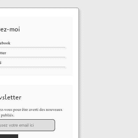
vez-moi
cebook
tter
S
sletter
z-vous pour être averti des nouveaux
s publiés.