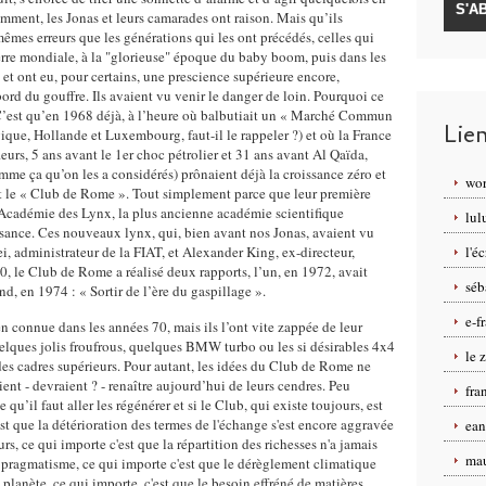
mment, les Jonas et leurs camarades ont raison. Mais qu’ils
 mêmes erreurs que les générations qui les ont précédés, celles qui
rre mondiale, à la "glorieuse" époque du baby boom, puis dans les
 et ont eu, pour certains, une prescience supérieure encore,
bord du gouffre. Ils avaient vu venir le danger de loin. Pourquoi ce
? C’est qu’en 1968 déjà, à l’heure où balbutiait un « Marché Commun
Lie
gique, Hollande et Luxembourg, faut-il le rappeler ?) et où la France
fleurs, 5 ans avant le 1er choc pétrolier et 31 ans avant Al Qaïda,
mme ça qu’on les a considérés) prônaient déjà la croissance zéro et
wor
nt le « Club de Rome ». Tout simplement parce que leur première
l’Académie des Lynx, la plus ancienne académie scientifique
lul
sance. Ces nouveaux lynx, qui, bien avant nos Jonas, avaient vu
, administrateur de la FIAT, et Alexander King, ex-directeur,
l'é
, le Club de Rome a réalisé deux rapports, l’un, en 1972, avait
séb
ond, en 1974 : « Sortir de l’ère du gaspillage ».
e-f
en connue dans les années 70, mais ils l’ont vite zappée de leur
elques jolis froufrous, quelques BMW turbo ou les si désirables 4x4
le 
des cadres supérieurs. Pour autant, les idées du Club de Rome ne
ient - devraient ? - renaître aujourd’hui de leurs cendres. Peu
fra
’il faut aller les régénérer et si le Club, qui existe toujours, est
st que la détérioration des termes de l'échange s'est encore aggravée
ean
, ce qui importe c'est que la répartition des richesses n'a jamais
mau
t pragmatisme, ce qui importe c'est que le dérèglement climatique
planète, ce qui importe, c'est que le besoin effréné de matières