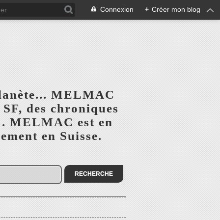
Connexion
+
Créer mon blog
planète... MELMAC
a SF, des chroniques
he". MELMAC est en
lement en Suisse.