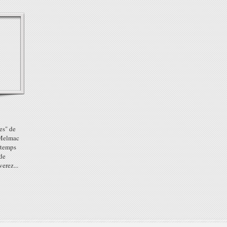
es" de
 Melmac
s temps
 de
erez...