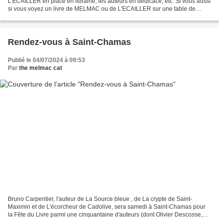
L'ECAILLER en place en librairie, les auteurs en dédicace, etc. Si vous aussi
si vous voyez un livre de MELMAC ou de L'ECAILLER sur une table de
librairie, un auteur de L'ECAILLER ou de...
Rendez-vous à Saint-Chamas
Publié le 04/07/2024 à 09:53
Par
the melmac cat
Bruno Carpentier, l'auteur de La Source bleue , de La crypte de Saint-
Maximin et de L'écorcheur de Cadolive, sera samedi à Saint-Chamas pour
la Fête du Livre parmi une cinquantaine d'auteurs (dont Olivier Descosse,