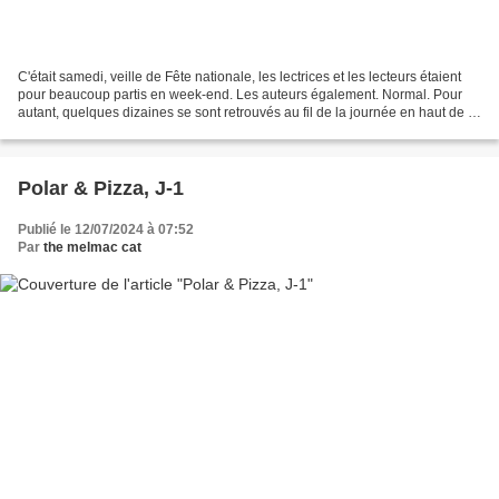
C'était samedi, veille de Fête nationale, les lectrices et les lecteurs étaient
pour beaucoup partis en week-end. Les auteurs également. Normal. Pour
autant, quelques dizaines se sont retrouvés au fil de la journée en haut de la
Canebière, à la pizzeria...
Polar & Pizza, J-1
Publié le 12/07/2024 à 07:52
Par
the melmac cat