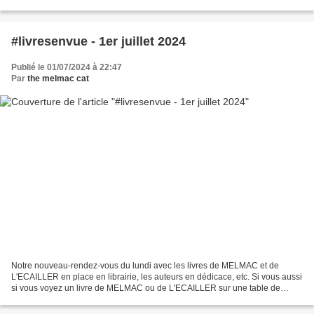
Jean Contrucci, Audrey Sabardeil, Sigolène...
#livresenvue - 1er juillet 2024
Publié le 01/07/2024 à 22:47
Par
the melmac cat
Notre nouveau-rendez-vous du lundi avec les livres de MELMAC et de
L'ECAILLER en place en librairie, les auteurs en dédicace, etc. Si vous aussi
si vous voyez un livre de MELMAC ou de L'ECAILLER sur une table de
librairie, un auteur de L'ECAILLER ou de...