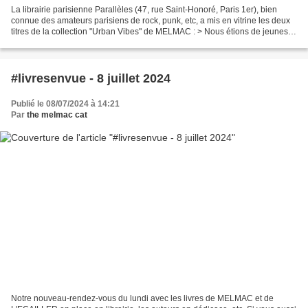
La librairie parisienne Parallèles (47, rue Saint-Honoré, Paris 1er), bien
connue des amateurs parisiens de rock, punk, etc, a mis en vitrine les deux
titres de la collection "Urban Vibes" de MELMAC : > Nous étions de jeunes
punks innocents , le récit...
#livresenvue - 8 juillet 2024
Publié le 08/07/2024 à 14:21
Par
the melmac cat
Notre nouveau-rendez-vous du lundi avec les livres de MELMAC et de