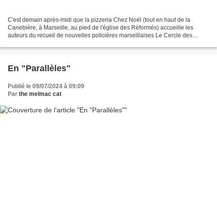
C'est demain après-midi que la pizzeria Chez Noël (tout en haut de la
Canebière, à Marseille, au pied de l'église des Réformés) accueille les
auteurs du recueil de nouvelles policières marseillaises Le Cercle des
polardeux marseillais, saison 2, et pour...
En "Parallèles"
Publié le 09/07/2024 à 09:09
Par
the melmac cat