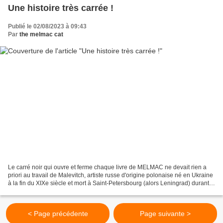
Une histoire très carrée !
Publié le 02/08/2023 à 09:43
Par
the melmac cat
Le carré noir qui ouvre et ferme chaque livre de MELMAC ne devait rien a
priori au travail de Malevitch, artiste russe d'origine polonaise né en Ukraine
à la fin du XIXe siècle et mort à Saint-Petersbourg (alors Leningrad) durant
les années 1930. Inconnu...
< Page précédente
Page suivante >