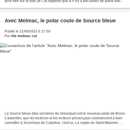
pour être sur la liste (le Cat rappelle que si il n'y a pas assez de place dans
la saison 2 les auteurs...
Avec Melmac, le polar coule de Source bleue
Publié le 21/08/2023 à 17:50
Par
the melmac cat
La Source bleue (des sorcières de Gréasque) est le nouveau polar de Bruno
Carpentier, que les lectrices et les lecteurs provençaux commencent à bien
connaître (L'écorcheur de Cadolive, c'est lui, La crypte de Saint-Maximin,
c'est encore lui...) Cette...