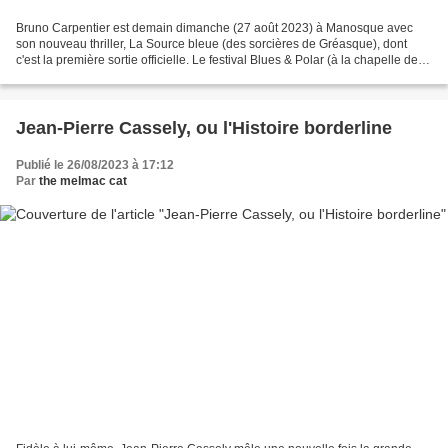
Bruno Carpentier est demain dimanche (27 août 2023) à Manosque avec
son nouveau thriller, La Source bleue (des sorcières de Gréasque), dont
c'est la première sortie officielle. Le festival Blues & Polar (à la chapelle de
Toutes Aures) accueillera également...
Jean-Pierre Cassely, ou l'Histoire borderline
Publié le 26/08/2023 à 17:12
Par
the melmac cat