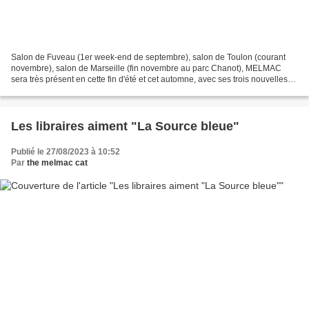
Salon de Fuveau (1er week-end de septembre), salon de Toulon (courant
novembre), salon de Marseille (fin novembre au parc Chanot), MELMAC
sera très présent en cette fin d'été et cet automne, avec ses trois nouvelles
sorties, La Source bleue (des sorcières...
Les libraires aiment "La Source bleue"
Publié le 27/08/2023 à 10:52
Par
the melmac cat