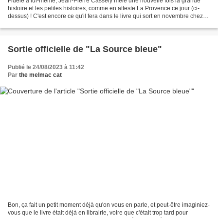
Fidèle à lui-même, Jean-Pierre Cassely mêle une nouvelle fois la grande
histoire et les petites histoires, comme en atteste La Provence ce jour (ci-
dessus) ! C'est encore ce qu'il fera dans le livre qui sort en novembre chez
MELMAC, Marseille, 1423 ,...
Sortie officielle de "La Source bleue"
Publié le 24/08/2023 à 11:42
Par
the melmac cat
Bon, ça fait un petit moment déjà qu'on vous en parle, et peut-être imaginiez-
vous que le livre était déjà en librairie, voire que c'était trop tard pour