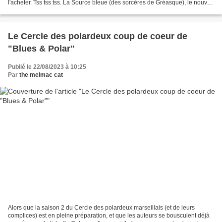
l'acheter. Tss tss tss. La Source bleue (des sorcères de Gréasque), le nouvel
opus de Bruno Carpentier,...
Le Cercle des polardeux coup de coeur de
"Blues & Polar"
Publié le 22/08/2023 à 10:25
Par
the melmac cat
Alors que la saison 2 du Cercle des polardeux marseillais (et de leurs
complices) est en pleine préparation, et que les auteurs se bousculent déjà