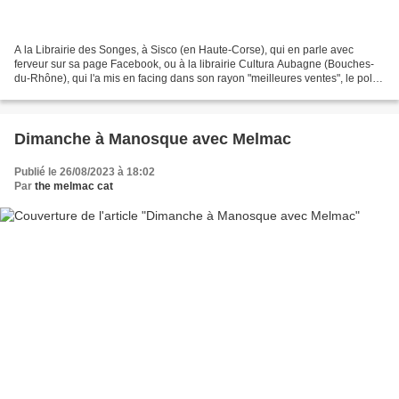
A la Librairie des Songes, à Sisco (en Haute-Corse), qui en parle avec
ferveur sur sa page Facebook, ou à la librairie Cultura Aubagne (Bouches-
du-Rhône), qui l'a mis en facing dans son rayon "meilleures ventes", le polar
de Bruno Carpentier La Source...
Dimanche à Manosque avec Melmac
Publié le 26/08/2023 à 18:02
Par
the melmac cat