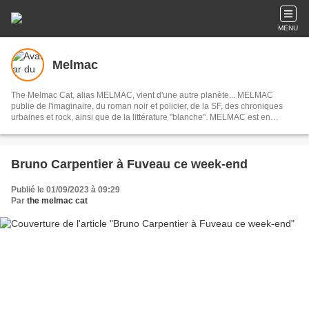
MENU
Melmac
The Melmac Cat, alias MELMAC, vient d'une autre planète... MELMAC
publie de l'imaginaire, du roman noir et policier, de la SF, des chroniques
urbaines et rock, ainsi que de la littérature "blanche". MELMAC est en
librairie depuis 2021, en France, en Belgique et également en Suisse.
Bruno Carpentier à Fuveau ce week-end
Publié le 01/09/2023 à 09:29
Par
the melmac cat