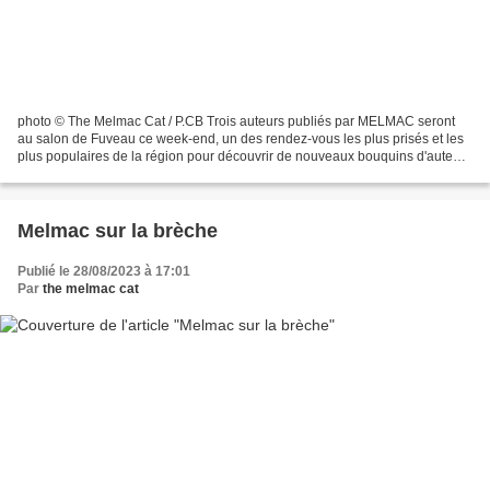
photo © The Melmac Cat / P.CB Trois auteurs publiés par MELMAC seront
au salon de Fuveau ce week-end, un des rendez-vous les plus prisés et les
plus populaires de la région pour découvrir de nouveaux bouquins d'auteurs
régionaux et nationaux. Parmi eux,...
Melmac sur la brèche
Publié le 28/08/2023 à 17:01
Par
the melmac cat