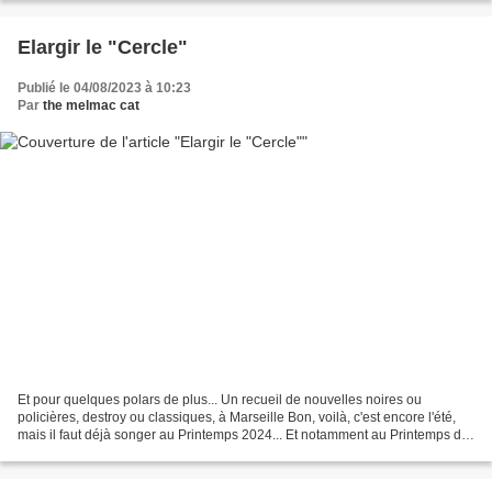
Elargir le "Cercle"
Publié le 04/08/2023 à 10:23
Par
the melmac cat
Et pour quelques polars de plus... Un recueil de nouvelles noires ou
policières, destroy ou classiques, à Marseille Bon, voilà, c'est encore l'été,
mais il faut déjà songer au Printemps 2024... Et notamment au Printemps du
Polar de Marseille, à l'Estaque,...