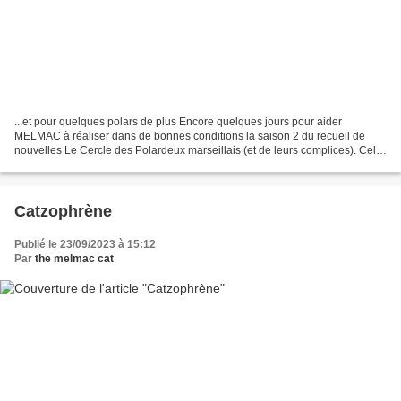
...et pour quelques polars de plus Encore quelques jours pour aider
MELMAC à réaliser dans de bonnes conditions la saison 2 du recueil de
nouvelles Le Cercle des Polardeux marseillais (et de leurs complices). Cela
se passe sur Ulule (https://fr.ulule.com/lecercledespolardeux2/)...
Catzophrène
Publié le 23/09/2023 à 15:12
Par
the melmac cat