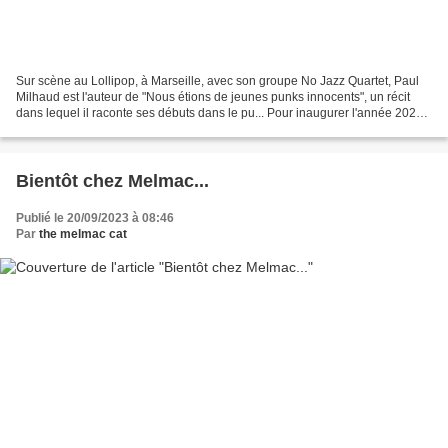
Sur scène au Lollipop, à Marseille, avec son groupe No Jazz Quartet, Paul
Milhaud est l'auteur de "Nous étions de jeunes punks innocents", un récit
dans lequel il raconte ses débuts dans le pu... Pour inaugurer l'année 2024,
MELMAC a choisi un récit punk,...
Bientôt chez Melmac...
Publié le 20/09/2023 à 08:46
Par
the melmac cat