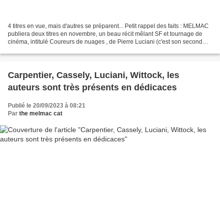
4 titres en vue, mais d'autres se préparent... Petit rappel des faits : MELMAC
publiera deux titres en novembre, un beau récit mêlant SF et tournage de
cinéma, intitulé Coureurs de nuages , de Pierre Luciani (c'est son second
roman), c'est un vrai roman...
Carpentier, Cassely, Luciani, Wittock, les
auteurs sont très présents en dédicaces
Publié le 20/09/2023 à 08:21
Par
the melmac cat