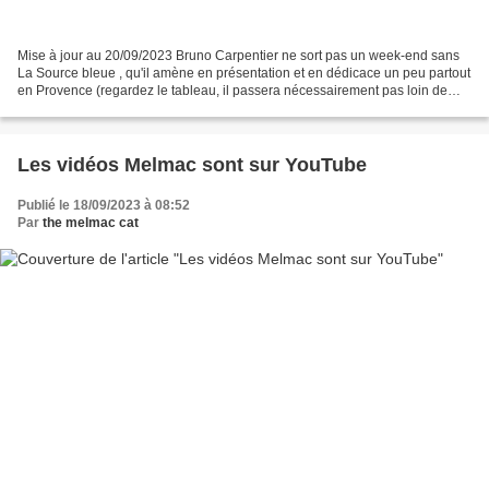
Mise à jour au 20/09/2023 Bruno Carpentier ne sort pas un week-end sans
La Source bleue , qu'il amène en présentation et en dédicace un peu partout
en Provence (regardez le tableau, il passera nécessairement pas loin de
chez vous !). Gérald Wittock préfère...
Les vidéos Melmac sont sur YouTube
Publié le 18/09/2023 à 08:52
Par
the melmac cat