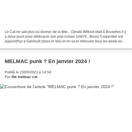
Le Cat ne sait plus où donner de la tête... Gérald Wittock était à Bruxelles il y
a deux jours pour dédicacer son pop-roman 1m976 , Bruno Carpentier est
aujourd'hui à Garéoult (dans le Var) et on va le retrouver tous les week-ends
d'ici la fin de l'année...
MELMAC punk ? En janvier 2024 !
Publié le 23/09/2023 à 14:54
Par
the melmac cat