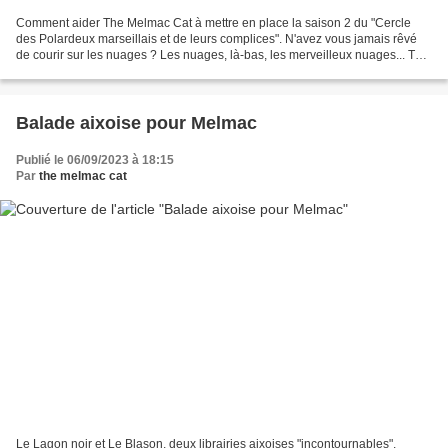
Comment aider The Melmac Cat à mettre en place la saison 2 du "Cercle
des Polardeux marseillais et de leurs complices". N'avez vous jamais rêvé
de courir sur les nuages ? Les nuages, là-bas, les merveilleux nuages... Tout
MELMAC en un coup d'oeil, sur...
Balade aixoise pour Melmac
Publié le 06/09/2023 à 18:15
Par
the melmac cat
Le Lagon noir et Le Blason, deux librairies aixoises "incontournables".