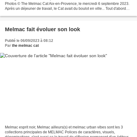
Photos © The Melmac Cat Aix-en-Provence, le mercredi 6 septembre 2023.
Après un déjeuner de travail, le Cat avait du boulot en ville... Tout d'abord
passer par la librairie Le Blason,...
Melmac fait évoluer son look
Publié le 06/09/2023 à 08:12
Par
the melmac cat
Melmac esprit noir, Melmac ailleurs(s) et melmac urban vibes sont les 3
collections principales de MELMAC Polices de caractères, visuels,