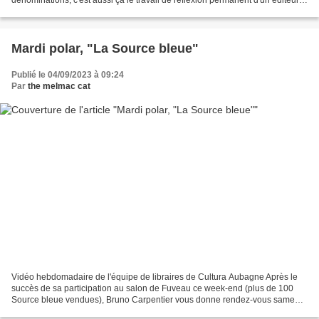
dénominations, c'est aussi ça le travail de réflexion permanent d'un éditeur.
Après deux années de publications,...
Mardi polar, "La Source bleue"
Publié le 04/09/2023 à 09:24
Par
the melmac cat
Vidéo hebdomadaire de l'équipe de libraires de Cultura Aubagne Après le
succès de sa participation au salon de Fuveau ce week-end (plus de 100
Source bleue vendues), Bruno Carpentier vous donne rendez-vous samedi
prochain chez Cultura, à Aubagne, de 10h...