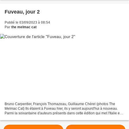
Fuveau, jour 2
Publié le 03/09/2023 à 08:54
Par
the melmac cat
Bruno Carpentier, François Thomazeau, Guillaume Chérel (photos The
Melmac Cat) Ils étaient à Fuveau hier, ils y seront aujourd'hui à nouveau.
Parmi la soixantaine d'auteurs présents dans cette édition qui met l'Italie en
vedette, trois auteurs ayant publié...