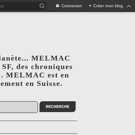
Connexion
+
Créer mon blog
planète... MELMAC
a SF, des chroniques
he". MELMAC est en
lement en Suisse.