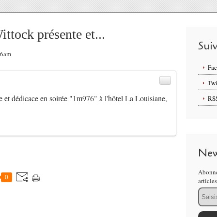
ittock présente et...
Sui
56am
Fa
Twi
e et dédicace en soirée "1m976" à l'hôtel La Louisiane,
RS
New
Abonne
0
article
Email