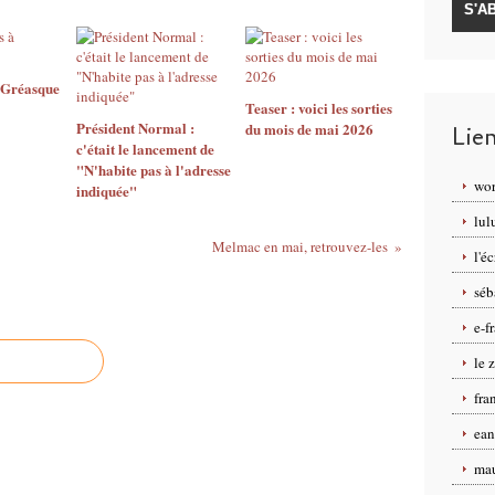
 Gréasque
Teaser : voici les sorties
Président Normal :
du mois de mai 2026
Lie
c'était le lancement de
"N'habite pas à l'adresse
wor
indiquée"
lul
Melmac en mai, retrouvez-les
l'é
séb
e-f
le 
fra
ean
mau