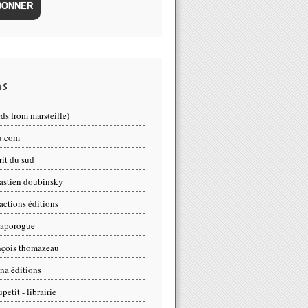
ns
ds from mars(eille)
u.com
crit du sud
astien doubinsky
ractions éditions
zaporogue
nçois thomazeau
na éditions
petit - librairie