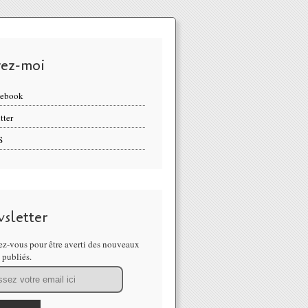
vez-moi
cebook
tter
S
sletter
z-vous pour être averti des nouveaux
s publiés.