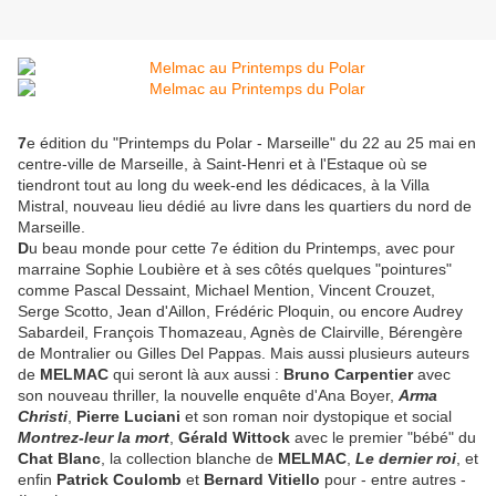
7
e édition du "Printemps du Polar - Marseille" du 22 au 25 mai en
centre-ville de Marseille, à Saint-Henri et à l'Estaque où se
tiendront tout au long du week-end les dédicaces, à la Villa
Mistral, nouveau lieu dédié au livre dans les quartiers du nord de
Marseille.
D
u beau monde pour cette 7e édition du Printemps, avec pour
marraine Sophie Loubière et à ses côtés quelques "pointures"
comme Pascal Dessaint, Michael Mention, Vincent Crouzet,
Serge Scotto, Jean d'Aillon, Frédéric Ploquin, ou encore Audrey
Sabardeil, François Thomazeau, Agnès de Clairville, Bérengère
de Montralier ou Gilles Del Pappas. Mais aussi plusieurs auteurs
de
MELMAC
qui seront là aux aussi :
Bruno Carpentier
avec
son nouveau thriller, la nouvelle enquête d'Ana Boyer,
Arma
Christi
,
Pierre Luciani
et son roman noir dystopique et social
Montrez-leur la mort
,
Gérald Wittock
avec le premier "bébé" du
Chat Blanc
, la collection blanche de
MELMAC
,
Le dernier roi
, et
enfin
Patrick Coulomb
et
Bernard Vitiello
pour - entre autres -