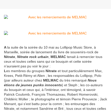
A
la suite de la soirée du 10 mai au Lollipop Music Store, à
Marseille, soirée de lancement du livre de souvenirs-rock de
Nitrate
,
Nitrate rock urbain
,
MELMAC
tenait à remercier tous
ceux et toutes celles sans qui ce bouquin et cette soirée
n'auraient pas pu voir le jour :
L
es membres du groupes
Nitrate
et tout particulièrement Max,
Krees, Petit-Rémy et Alien ; les responsables du Lollipop, Polo
(par ailleurs auteur chez
MELMAC
du très remarqué
Nous
étions de jeunes punks innocents
) et Steph ; les co-auteurs
du bouquin et ceux qui, à l'intérieur, ont témoigné, à savoir
Patrick Coulomb, François Thomazeau, Robert Homerovski,
Childéric Müller ; le photographe et témoin Pierre Prouveze ; Jack
Menant, qui s'est battu pour la comm ; les entourages des
Nitrate, et notamment Sandrine et Brit ; tous ceux et toutes celles