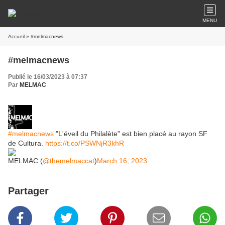
MENU
Accueil
» #melmacnews
#melmacnews
Publié le 16/03/2023 à 07:37
Par
MELMAC
#melmacnews
"L'éveil du Philalète" est bien placé au rayon SF
de Cultura.
https://t.co/PSWNjR3khR
MELMAC (
@themelmaccat
)
March 16, 2023
Partager