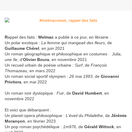
R
appel des faits :
Melmac
a publié à ce jour, en librairie :
Un polar exotique :
La femme qui mangeait des fleurs
, de
Guillaume Chérel
, en juin 2021
Un roman géographique et philosophique en costumes :
Julia,
une île
, d'
Olivier Boura
, en novembre 2021
Un recueil urbain de poésie urbaine :
Surf
, de
François
Thomazeau
, en mars 2022
Un roman social sportif olympien :
26 mai 1993
, de
Giovanni
Privitera
, en mai 2022
Un roman noir dystopique :
Fuir
, de
David Humbert
, en
novembre 2022
Et voici que débarquent :
Un planet-opera philosophique :
L'éveil du Philalèthe
, de
Jérémie
Morançon
, en février 2023
Un pop roman psychédélique :
1m976
, de
Gérald Wittock
, en